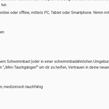
 tun.
e online oder offline, mittels PC, Tablet oder Smartphone. Nimm m
tunden
nem Schwimmbad (oder in einer schwimmbadähnlichen Umgebung),
 "„Mini-Tauchgängen“" um dir zu helfen, Vertrauen in deine neuen
; medizinisch tauchfähig
age